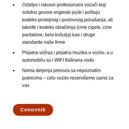
Ozbiljni i iskusni profesionalni vozači koji
solidno govore engleski jezik i poštuju
kodeks pristojnog i poslovnog ponašanja, ali
takođe i kodeks oblačenja (crne cipele, crne
pantalone, bela košulja) kao i druge
standarde naše firme
Prijatna vožnja i prijatna muzika u vozilu, a u
automobilu su i WIFI flaširana voda
Nema deljenja prevoza sa nepoznatim
putnicima – celo vozilo rezervišemo samo za
vas
Cenovnik