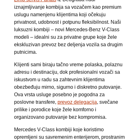
iznajmljivanje kombija sa vozačem kao premium
uslugu namenjenu klijentima koji očekuju
privatnost, udobnost i potpunu fleksibilnost. Naši
luksuzni kombiji – novi Mercedes-Benz V-Class
modeli – idealni su za privatne grupe koje žele
ekskluzivan prevoz bez deljenja vozila sa drugim
putnicima.
Klijenti sami biraju tačno vreme polaska, polaznu
adresu i destinaciju, dok profesionalni vozači sa
iskustvom u radu sa zahtevnim klijentima
obezbeđuju mirno, sigurno i diskretno putovanje.
Ova vrsta usluge posebno je pogodna za
poslovne transfere,
prevoz delegacija
, svečane
prilike i porodice koje žele komforno i
organizovano putovanje bez kompromisa.
Mercedes V-Class kombiji koje koristimo
opremljeni su savremenim enterijerom, prostranim