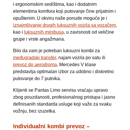
i ergonomskim sedištima, kao i dodatnim
elementima komfora koji putovanje čine prijatnim i
opuštenim. U okviru naše ponude moguće je i
iznajmljivanje drugih luksuznih vozila sa vozačem
,
kao i
luksuznih minibusa
, u zavisnosti od veličine
grupe i vrste angažmana.
Bilo da vam je potreban luksuzni kombi za
međugradski transfer
, najam vozila po satu ili
prevoz do aerodroma
, Mercedes V klase
predstavlja optimalan izbor za udobno i diskretno
putovanje do 7 putnika.
Klijenti se Pantas Limo servisu vraćaju upravo
zbog pouzdanosti, profesionalnog pristupa i jasno
definisanih standarda usluge koji važe za svaku
vožnju, bez izuzetka.
Individualni kombi prevoz –