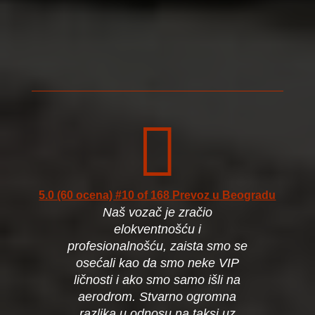

5.0 (60 ocena) #10 of 168 Prevoz u Beogradu
Naš vozač je zračio
elokventnošću i
profesionalnošću, zaista smo se
osećali kao da smo neke VIP
ličnosti i ako smo samo išli na
aerodrom. Stvarno ogromna
razlika u odnosu na taksi uz