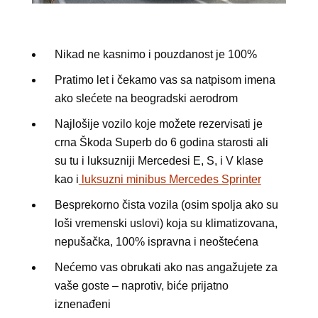
Nikad ne kasnimo i pouzdanost je 100%
Pratimo let i čekamo vas sa natpisom imena
ako slećete na beogradski aerodrom
Najlošije vozilo koje možete rezervisati je
crna Škoda Superb do 6 godina starosti ali
su tu i luksuzniji Mercedesi E, S, i V klase
kao i
luksuzni minibus Mercedes Sprinter
Besprekorno čista vozila (osim spolja ako su
loši vremenski uslovi) koja su klimatizovana,
nepušačka, 100% ispravna i neoštećena
Nećemo vas obrukati ako nas angažujete za
vaše goste – naprotiv, biće prijatno
iznenađeni