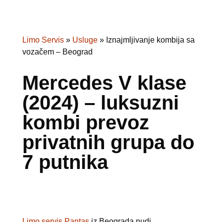
Limo Servis
»
Usluge
»
Iznajmljivanje kombija sa
vozačem – Beograd
Mercedes V klase
(2024) – luksuzni
kombi prevoz
privatnih grupa do
7 putnika
Limo servis Pantas
iz Beograda nudi