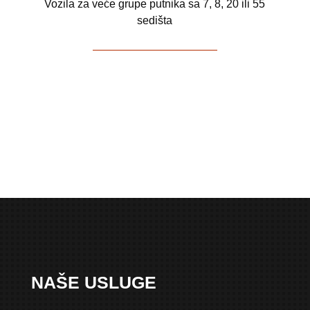
Vozila za veće grupe putnika sa 7, 8, 20 ili 55
sedišta
NAŠE USLUGE