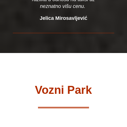
neznatno višu cenu.
Jelica Mirosavljević
Vozni Park