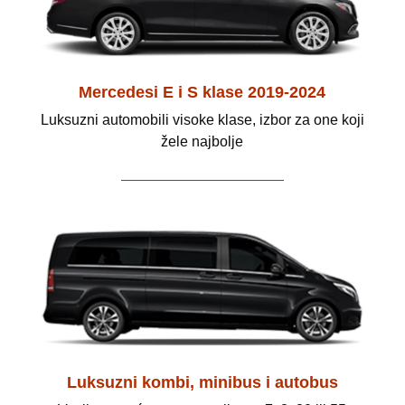
Mercedesi E i S klase 2019-2024
Luksuzni automobili visoke klase, izbor za one koji
žele najbolje
Luksuzni kombi, minibus i autobus